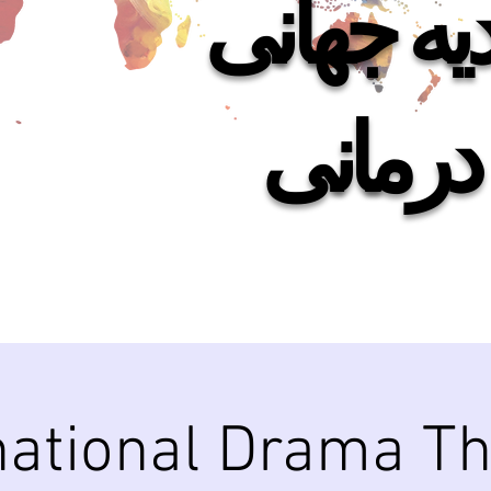
دیه جهانی
درمانی
national Drama T