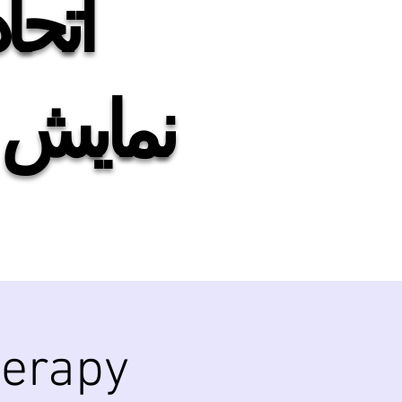
اتحا
of
نمایش 
herapy