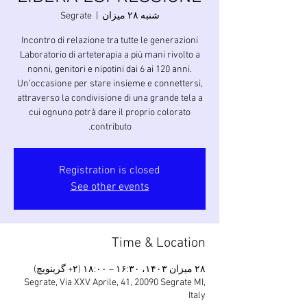
شنبه ۲۸ میزان
  |  
Segrate
Laboratorio di arteterapia a più mani rivolto a
nonni, genitori e nipotini dai 6 ai 120 anni.
Un’occasione per stare insieme e connettersi,
attraverso la condivisione di una grande tela a
cui ognuno potrà dare il proprio colorato
contributo.
Registration is closed
See other events
Time & Location
۲۸ میزان ۱۴۰۳، ۱۶:۳۰ – ۱۸:۰۰ (‎+۲ گرینویچ)
Segrate, Via XXV Aprile, 41, 20090 Segrate MI,
Italy