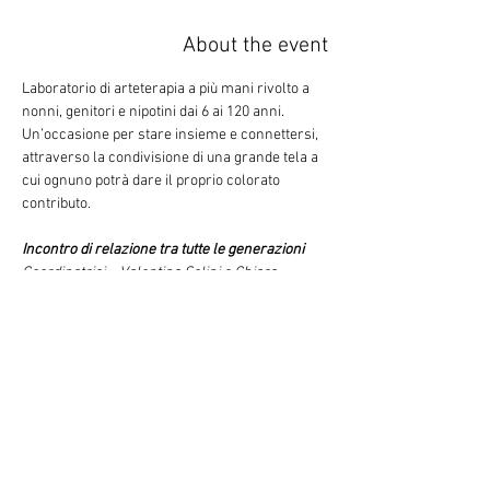
About the event
Laboratorio di arteterapia a più mani rivolto a 
nonni, genitori e nipotini dai 6 ai 120 anni. 
Un’occasione per stare insieme e connettersi, 
attraverso la condivisione di una grande tela a 
cui ognuno potrà dare il proprio colorato 
contributo.
Incontro di relazione tra tutte le generazioni
Coordinatrici – Valentina Selini e Chiara 
Mariani, arteterapeute
Valentina Selini
Arteterapeuta e Maestra d'arte. 
Docente di Arteterapia alla Scuola MBA Ex 
Paolo Pini. Socia fondatrice dell APS 
Proiezione180.
Chiara MarianiArteterapeuta, ideatrice del 
progetto “Costruendo ponti”, di laboratori di 
arteterapia anziano famigliare e del progetto 