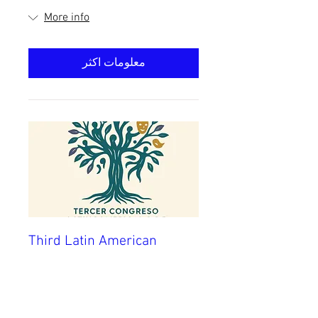
More info
معلومات اكثر
Third Latin American
Congress of Drama Therapy
Congress is August 13th, 14th and
15th.